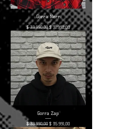
Gorra Nerr
Precio
Precio de oferta
$ 39.990,00
$ 31.992,00
Gorra Zap
Precio
Precio de oferta
$ 39.990,00
$ 35.991,00