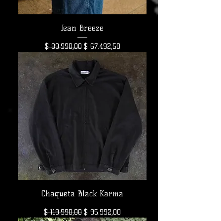
Jean Breeze
Precio
Precio de oferta
$ 89.990,00
$ 67.492,50
Chaqueta Black Karma
Precio
Precio de oferta
$ 119.990,00
$ 95.992,00