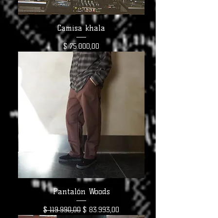
Camisa khala
Precio
$ 75.000,00
Pantalón Woods
Precio
Precio de oferta
$ 119.990,00
$ 83.993,00