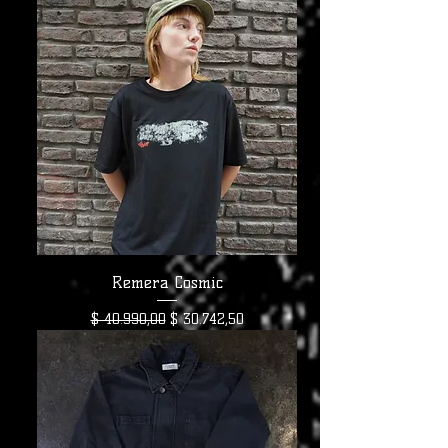
Remera Cosmic
Precio
Precio de oferta
$ 40.990,00
$ 30.742,50