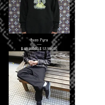
Buzo Pyra
Precio
Precio de oferta
$ 89.990,00
$ 53.994,00