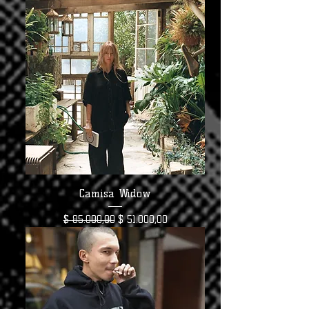
Camisa Widow
Precio
Precio de oferta
$ 85.000,00
$ 51.000,00