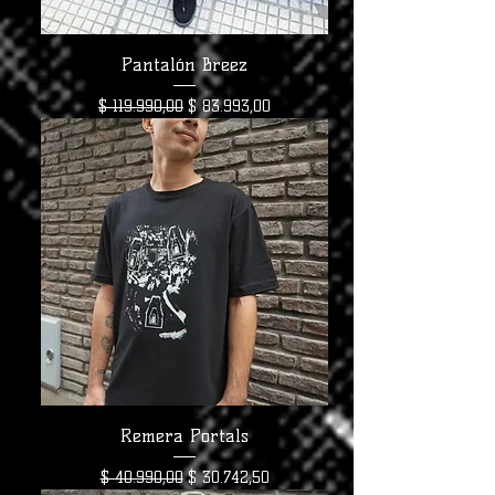
Pantalón Breez
Precio
Precio de oferta
$ 119.990,00
$ 83.993,00
Remera Portals
Precio
Precio de oferta
$ 40.990,00
$ 30.742,50