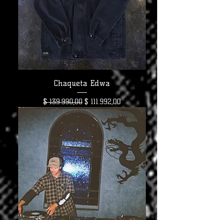
Chaqueta Edwa
Precio
Precio de oferta
$ 139.990,00
$ 111.992,00