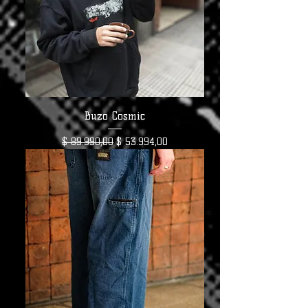
Buzo Cosmic
Precio
Precio de oferta
$ 89.990,00
$ 53.994,00