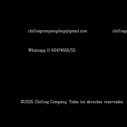
chillingcompanyshop@gmail.com
chillin
Whatsapp 11-60474666/55
pany. Todos los derechos reservados.