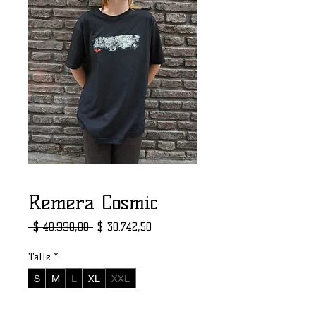
Remera Cosmic
Precio
Precio de oferta
 $ 40.990,00 
$ 30.742,50
Talle
*
S
M
L
XL
XXL
Cantidad
*