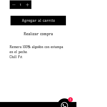
Agregar al carrito
Realizar compra
Remera 100% algodón con estampa
en el pecho.
Chill Fit.
Guía de talles:
S: Largo 70 cm / Ancho de hombro a
hombro 45 cm / Ancho de pecho
53cm.
M: Largo 71 cm / Ancho de hombro a
hombro 46 cm / Ancho de pecho
54cm.
1
L: Largo 73cm / Ancho de hombro a