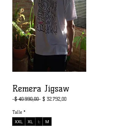
Remera Jigsaw
Precio
Precio de oferta
 $ 40.990,00 
$ 32.792,00
Talle
*
XXL
XL
L
M
Cantidad
*