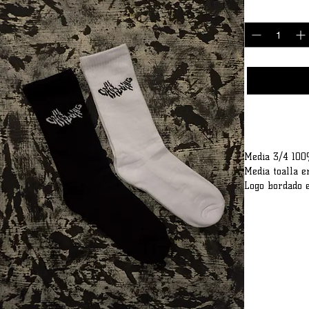
Cantidad
*
Media 3/4 100
Media toalla e
Logo bordado e